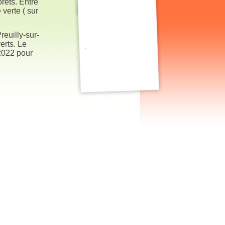
orêts. Entre
 verte ( sur
reuilly-sur-
erts. Le
.
2022 pour