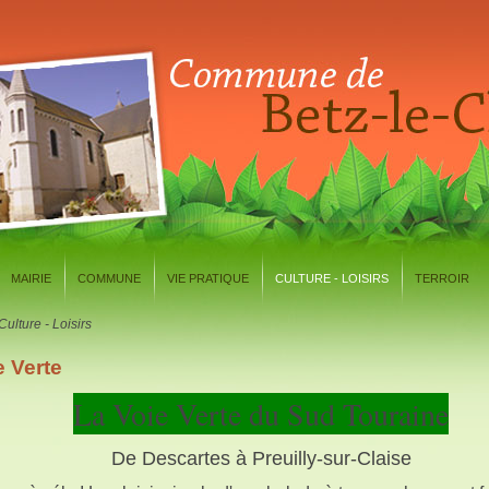
MAIRIE
COMMUNE
VIE PRATIQUE
CULTURE - LOISIRS
TERROIR
Culture - Loisirs
e Verte
La Voie Verte du Sud Touraine
De Descartes à Preuilly-sur-Claise