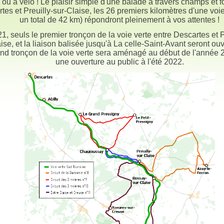
 ou à vélo ! Le plaisir simple d'une balade à travers champs et f
tes et Preuilly-sur-Claise, les 26 premiers kilomètres d'une voie
un total de 42 km) répondront pleinement à vos attentes !
1, seuls le premier tronçon de la voie verte entre Descartes et P
ise, et la liaison balisée jusqu'à La celle-Saint-Avant seront ouv
nd tronçon de la voie verte sera aménagé au début de l'année 
une ouverture au public à l'été 2022.