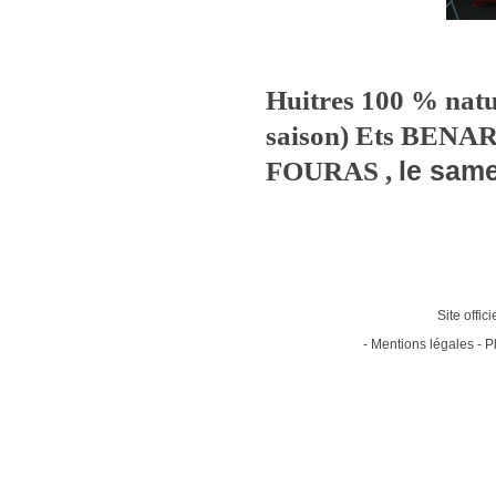
Huitres 100 % natur
saison) Ets BENARD
le same
FOURAS ,
Site offic
-
Mentions légales
-
P