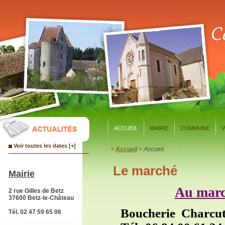
Panneau de gestion des cookies
ACCUEIL
MAIRIE
COMMUNE
V
Voir toutes les dates [+]
>
Accueil
> Accueil
Le marché
Mairie
Au marc
2 rue Gilles de Betz
37600 Betz-le-Château
Boucherie Charcu
Tél. 02 47 59 65 06