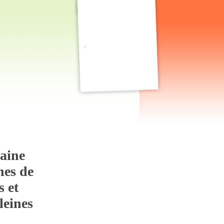
.
raine
nes de
s et
leines