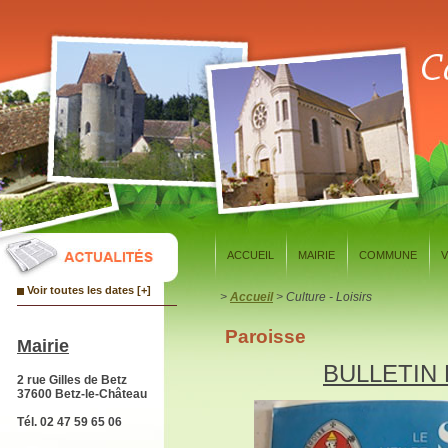
Panneau de gestion des cookies
ACCUEIL
MAIRIE
COMMUNE
V
Voir toutes les dates [+]
>
Accueil
> Culture - Loisirs
Paroisse
Mairie
BULLETIN
2 rue Gilles de Betz
37600 Betz-le-Château
Tél. 02 47 59 65 06