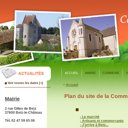
Panneau de gestion des cookies
ACCUEIL
MAIRIE
COMMUNE
V
Voir toutes les dates [+]
>
Accueil
Plan du site de la Co
Mairie
2 rue Gilles de Betz
37600 Betz-le-Château
- Le marché
Tél. 02 47 59 65 06
- Artisans et commerçants
- J'arrive à Betz...