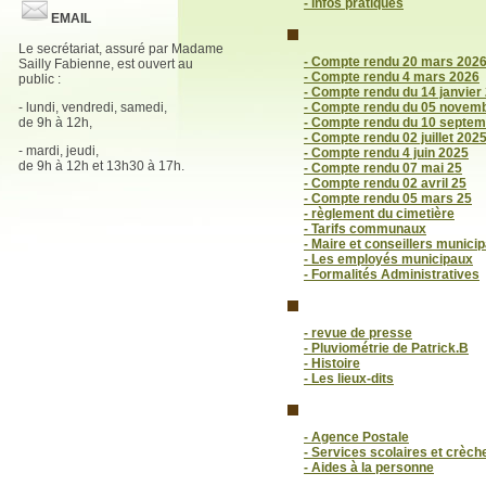
- infos pratiques
EMAIL
Le secrétariat, assuré par Madame
- Compte rendu 20 mars 202
Sailly Fabienne, est ouvert au
- Compte rendu 4 mars 2026
public :
- Compte rendu du 14 janvier
- lundi, vendredi, samedi,
- Compte rendu du 05 novem
de 9h à 12h,
- Compte rendu du 10 septem
- Compte rendu 02 juillet 202
- mardi, jeudi,
- Compte rendu 4 juin 2025
de 9h à 12h et 13h30 à 17h.
- Compte rendu 07 mai 25
- Compte rendu 02 avril 25
- Compte rendu 05 mars 25
- règlement du cimetière
- Tarifs communaux
- Maire et conseillers munici
- Les employés municipaux
- Formalités Administratives
- revue de presse
- Pluviométrie de Patrick.B
- Histoire
- Les lieux-dits
- Agence Postale
- Services scolaires et crèch
- Aides à la personne