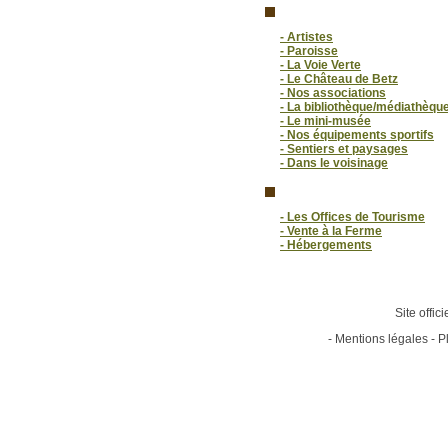
- Artistes
- Paroisse
- La Voie Verte
- Le Château de Betz
- Nos associations
- La bibliothèque/médiathèqu
- Le mini-musée
- Nos équipements sportifs
- Sentiers et paysages
- Dans le voisinage
- Les Offices de Tourisme
- Vente à la Ferme
- Hébergements
Site offic
-
Mentions légales
-
P