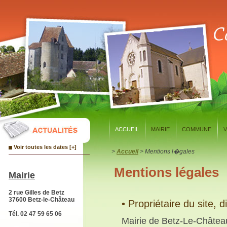
Panneau de gestion des cookies
ACCUEIL
MAIRIE
COMMUNE
V
Voir toutes les dates [+]
>
Accueil
> Mentions l�gales
Mentions légales
Mairie
2 rue Gilles de Betz
37600 Betz-le-Château
• Propriétaire du site, d
Tél. 02 47 59 65 06
Mairie de Betz-Le-Châtea