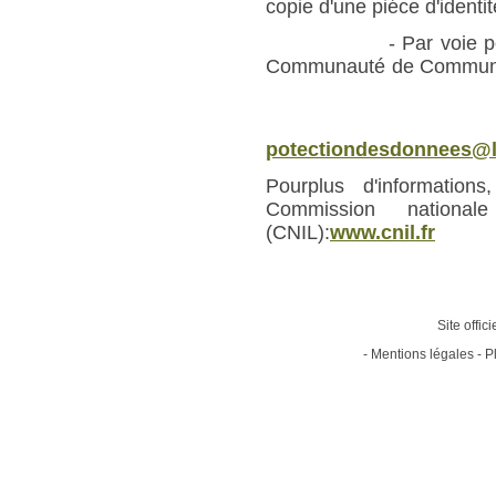
copie d'une piéce d'identit
- Par voie postale :
Communauté de Commune
Liberté - 3
- Par
potectiondesdonnees@l
Pourplus d'informatio
Commission national
(CNIL):
www.cnil.fr
Site offic
-
Mentions légales
-
P