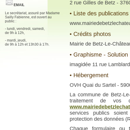
2 rue Gilles de Betz - 37
EMAIL
• Liste des publications
Le secrétariat, assuré par Madame
Sailly Fabienne, est ouvert au
public :
www.mairiedebetzlechatea
- lundi, vendredi, samedi,
de 9h à 12h,
• Crédits photos
- mardi, jeudi,
Mairie de Betz-Le-Châtea
de 9h à 12h et 13h30 à 17h.
• Graphisme - Solution i
imagidée 11 rue Lamblardi
• Hébergement
OVH Quai du Sartel - 59
La commune de Betz-Le-C
traitement de vos d
www.mairiedebetzlechat
services publics soien
protection des données (RG
Chaque formulaire ou t